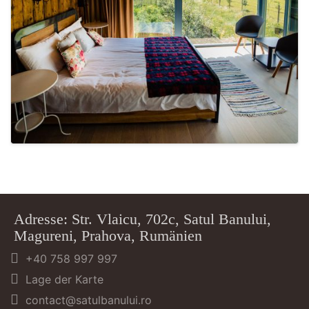
Adresse: Str. Vlaicu, 702c, Satul Banului,
Magureni, Prahova, Rumänien
+40 758 997 997
Lage der Karte
contact@satulbanului.ro